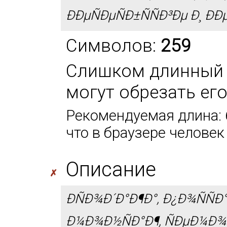
ÐÐµÑÐµÑÐ±ÑÑÐ³Ðµ Ð¸ Ð
Символов:
259
Слишком длинный 
могут обрезать ег
Рекомендуемая длина: 6
что в браузере человек
Описание
✗
ÐÑÐ¾Ð´Ð°Ð¶Ð°, Ð¿Ð¾ÑÑÐ
Ð¼Ð¾Ð½ÑÐ°Ð¶, ÑÐµÐ¼Ð¾Ð