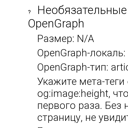
Необязательные
?
OpenGraph
Размер: N/A
OpenGraph-локаль:
OpenGraph-тип: arti
Укажите мета-теги 
og:image:height, ч
первого раза. Без 
страницу, не увиди