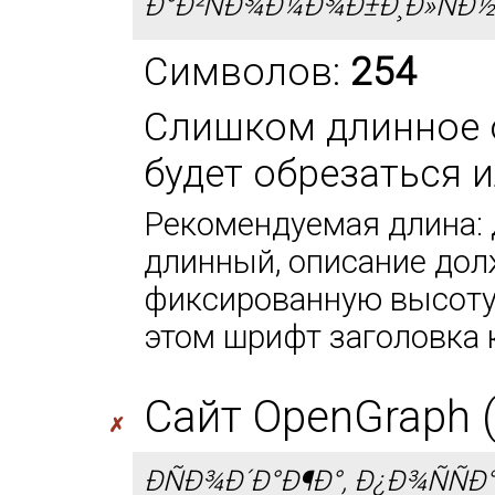
Ð°Ð²ÑÐ¾Ð¼Ð¾Ð±Ð¸Ð»ÑÐ½Ñ
Символов:
254
Слишком длинное 
будет обрезаться 
Рекомендуемая длина: 
длинный, описание дол
фиксированную высоту 
этом шрифт заголовка 
Сайт OpenGraph (
✗
ÐÑÐ¾Ð´Ð°Ð¶Ð°, Ð¿Ð¾ÑÑÐ