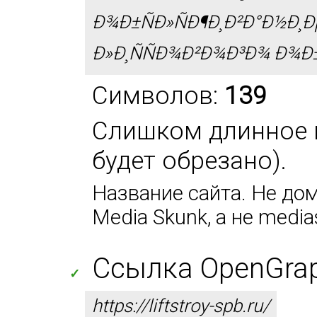
Ð¾Ð±ÑÐ»ÑÐ¶Ð¸Ð²Ð°Ð½Ð¸Ð
Ð»Ð¸ÑÑÐ¾Ð²Ð¾Ð³Ð¾ Ð¾Ð±
Символов:
139
Слишком длинное и
будет обрезано).
Название сайта. Не дом
Media Skunk, а не media
Ссылка OpenGraph
✓
https://liftstroy-spb.ru/