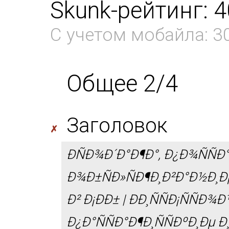
Skunk-рейтинг: 
С учетом мобайла: 3
Общее 2/4
Заголовок
✗
ÐÑÐ¾Ð´Ð°Ð¶Ð°, Ð¿Ð¾ÑÑ
Ð¾Ð±ÑÐ»ÑÐ¶Ð¸Ð²Ð°Ð½Ð¸Ðµ
Ð² Ð¡ÐÐ± | ÐÐ¸ÑÑÐ¡ÑÑÐ
Ð¿Ð°ÑÑÐ°Ð¶Ð¸ÑÑÐºÐ¸Ðµ Ð¸