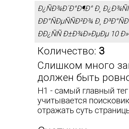
Ð¿ÑÐ¾Ð´Ð°Ð¶Ð° Ð¸ Ð¿Ð¾ÑÑ
ÐÐ°ÑÐµÑÑÐ²Ð¾ Ð¸ Ð³Ð°ÑÐ
ÐÐ¿ÑÑ Ð±Ð¾Ð»ÐµÐµ 10 Ð»
Количество:
3
Слишком много заг
должен быть ровно
H1 - самый главный тег
учитывается поисковик
отражать суть страниц