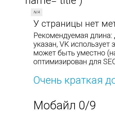
name="title")
N/A
У страницы нет мет
Рекомендуемая длина: д
указан, VK использует за
может быть уместно (н
оптимизирован для SEO
Очень краткая д
Мобайл 0/9