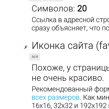
Символов:
20
Ссылка в адресной стро
сразу объясняет, что п
Иконка сайта (fa
✗
N/A
Похоже, у страницы
не очень красиво.
Рекомендованный форм
всех размеров
. Как ми
16х16, 32х32 и 192х192 