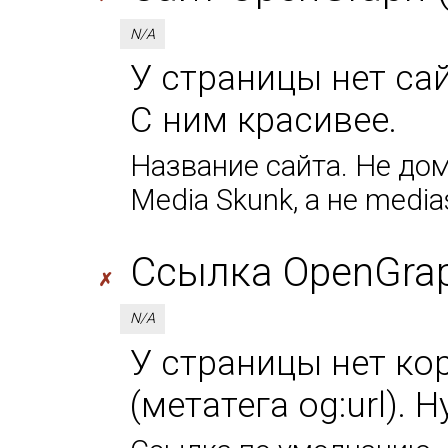
N/A
У страницы нет сай
С ним красивее.
Название сайта. Не дом
Media Skunk, а не media
Ссылка OpenGraph
✗
N/A
У страницы нет ко
(метатега og:url). 