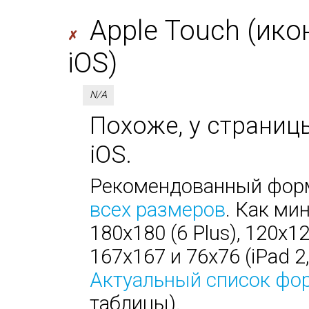
Apple Touch (ико
✗
iOS)
N/A
Похоже, у страницы
iOS.
Рекомендованный форм
всех размеров
. Как ми
180х180 (6 Plus), 120х1
167х167 и 76х76 (iPad 2, 
Актуальный список фо
таблицы).