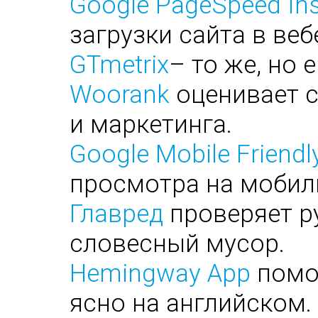
Google PageSpeed Ins
загрузки сайта в веб
GTmetrix
– то же, но 
Woorank
оценивает с
и маркетинга.
Google Mobile Friendl
просмотра на мобил
Главред
проверяет ру
словесный мусор.
Hemingway App
помог
ясно на английском.