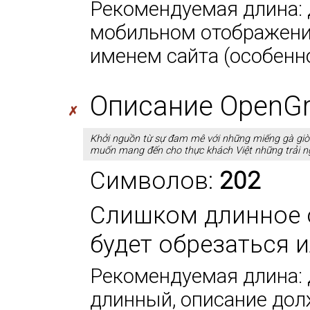
Рекомендуемая длина: д
мобильном отображении
именем сайта (особенно
Описание OpenGra
✗
Khởi nguồn từ sự đam mê với những miếng gà giò
muốn mang đến cho thực khách Việt những trải ng
Символов:
202
Слишком длинное 
будет обрезаться 
Рекомендуемая длина: 
длинный, описание дол