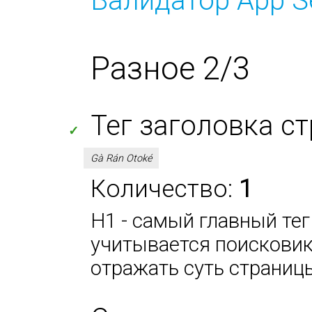
Валидатор App S
Разное 2/3
Тег заголовка с
✓
Gà Rán Otoké
Количество:
1
H1 - самый главный тег
учитывается поисковик
отражать суть страниц