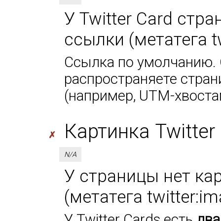
У Twitter Card стр
ссылки (метатега tw
Ссылка по умолчанию. 
распространяете стран
(например, UTM-хвоста
Картинка Twitter 
✗
N/A
У страницы нет кар
(метатега twitter:i
У Twitter Cards есть
два