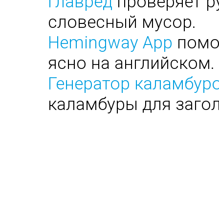
Главред
проверяет ру
словесный мусор.
Hemingway App
помог
ясно на английском.
Генератор каламбуро
каламбуры для заго