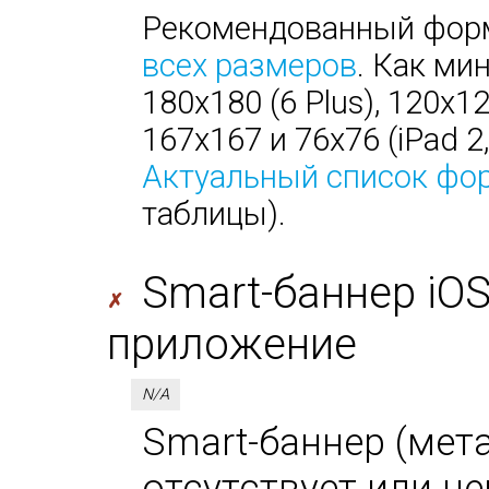
Рекомендованный форм
всех размеров
. Как ми
180х180 (6 Plus), 120х1
167х167 и 76х76 (iPad 2, 
Актуальный список фо
таблицы).
Smart-баннер iO
✗
приложение
N/A
Smart-баннер (мета-
отсутствует или не