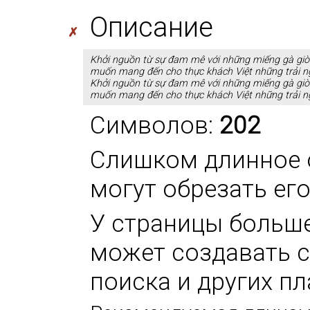
Описание
✗
Khởi nguồn từ sự đam mê với những miếng gà giò
muốn mang đến cho thực khách Việt những trải ng
Khởi nguồn từ sự đam mê với những miếng gà giò
muốn mang đến cho thực khách Việt những trải ng
Символов:
202
Слишком длинное 
могут обрезать ег
У страницы больше 
может создавать 
поиска и других п