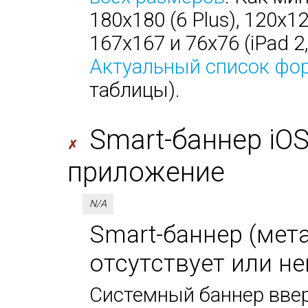
180х180 (6 Plus), 120х1
167х167 и 76х76 (iPad 2, 
Актуальный список фо
таблицы).
Smart-баннер iO
✗
приложение
N/A
Smart-баннер (мета-
отсутствует или не
Системный баннер ввер