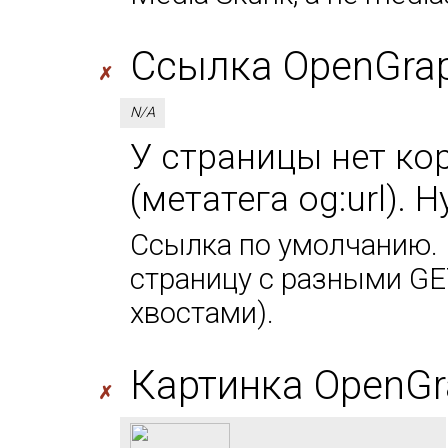
Ссылка OpenGraph
✗
N/A
У страницы нет ко
(метатега og:url). 
Ссылка по умолчанию. 
страницу с разными GE
хвостами).
Картинка OpenGr
✗