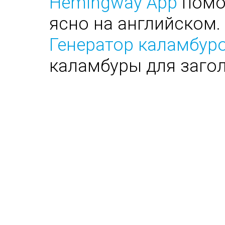
Hemingway App
помог
ясно на английском.
Генератор каламбуро
каламбуры для заго