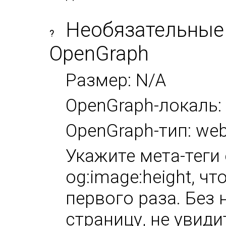
Необязательные
?
OpenGraph
Размер: N/A
OpenGraph-локаль:
OpenGraph-тип: web
Укажите мета-теги 
og:image:height, ч
первого раза. Без 
страницу, не увиди