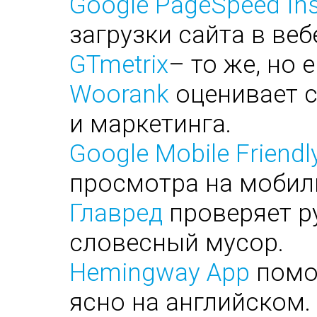
Google PageSpeed Ins
загрузки сайта в веб
GTmetrix
– то же, но 
Woorank
оценивает с
и маркетинга.
Google Mobile Friendl
просмотра на мобил
Главред
проверяет ру
словесный мусор.
Hemingway App
помог
ясно на английском.