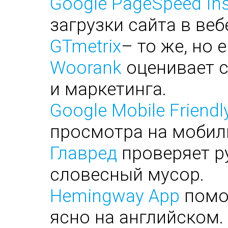
Google PageSpeed Ins
загрузки сайта в веб
GTmetrix
– то же, но 
Woorank
оценивает с
и маркетинга.
Google Mobile Friendl
просмотра на мобил
Главред
проверяет ру
словесный мусор.
Hemingway App
помог
ясно на английском.