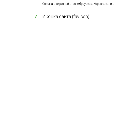
Ссылка в адресной строке браузера. Хорошо, если о
✓
Иконка сайта (favicon)
https://free-life-now.ru/sites/default/files/fa
https://free-life-now.ru/sites/default/files/fa
https://free-life-now.ru/sites/default/files/fa
https://free-life-now.ru/sites/default/files/fa
Размер:
192
x
192
,
32
x
32
,
96
x
96
,
16
x
16
Рекомендованный формат: используйте
генератор
формате PNG или ICO (для IE).
Подробно о заголовках
|
Полезны
Facebook 2/7