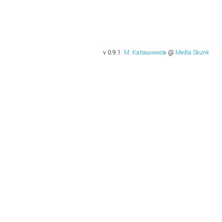
v 0.9.1.
М. Калашников
@
Media Skunk
 192х192 в