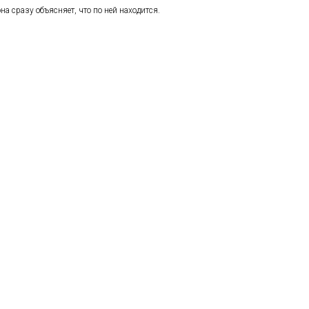
на сразу объясняет, что по ней находится.
vicons/free-life-now.ru/android-icon-.ico
vicons/free-life-now.ru/favicon-32x32.ico
vicons/free-life-now.ru/favicon-96x96.ico
vicons/free-life-now.ru/favicon-16x16.ico
 иконок всех размеров
. Как минимум, у вас должны быть иконки 16х16, 32х32 и
е метатеги
|
Генератор метатегов