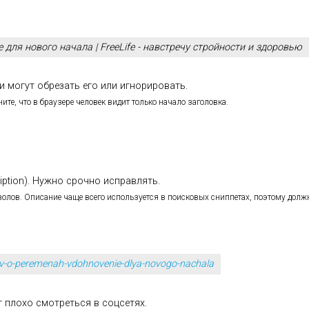
 для нового начала | FreeLife - навстречу стройности и здоровью
 могут обрезать его или игнорировать.
ите, что в браузере человек видит только начало заголовка.
iption). Нужно срочно исправлять.
мволов. Описание чаще всего используется в поисковых сниппетах, поэтому долж
slov-o-peremenah-vdohnovenie-dlya-novogo-nachala
 плохо смотреться в соцсетях.