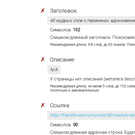
✗
Заголовок
40 мудрых слов о переменах: вдохновение
Символов:
102
Слишком длинный заголовок. Поисковики
Рекомендуемая длина: 6-8 слов, до 63 знаков. Помн
✗
Описание
N/A
У страницы нет описания (метатега descr
Рекомендуемая длина: не менее 5 слов, до 155 си
понятным и завлекательным.
✗
Ссылка
http://free-life-now.ru/novosti/40-mudryh-
Символов:
90
Слишком длинная адресная строка. Будет