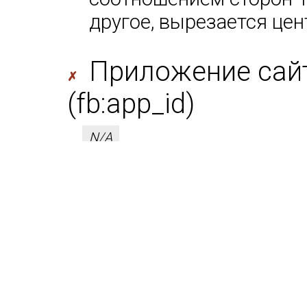
другое, вырезается цен
Приложение сайт
✗
(fb:app_id)
N/A
id приложения FB 
(метатег fb:app_id)
Facebook рекомендует 
FB. Это увеличивает CT
дополнительной аналит