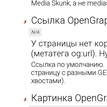
Media Skunk, а не media
Ссылка OpenGraph
✗
N/A
У страницы нет ко
(метатега og:url). 
Ссылка по умолчанию. 
страницу с разными GE
хвостами).
Картинка OpenGr
✗