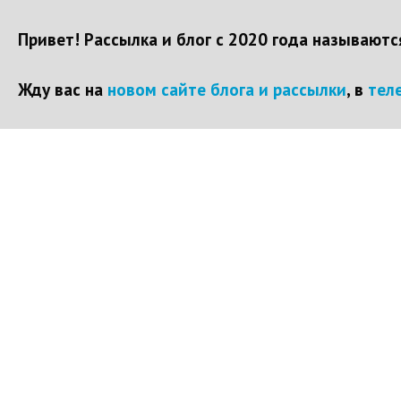
Привет! Рассылка и блог с 2020 года называют
Жду вас на
новом сайте блога и рассылки
, в
тел
Перейти
к
контенту