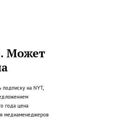
. Может
иа
ь подписку на NYT,
предложением
о года цена
для медиаменеджеров