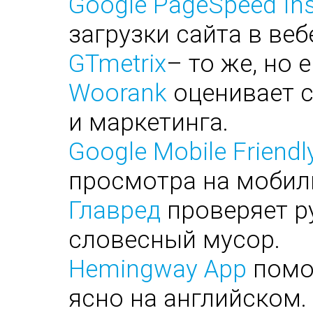
Google PageSpeed Ins
загрузки сайта в веб
GTmetrix
– то же, но 
Woorank
оценивает с
и маркетинга.
Google Mobile Friendl
просмотра на мобил
Главред
проверяет ру
словесный мусор.
Hemingway App
помог
ясно на английском.