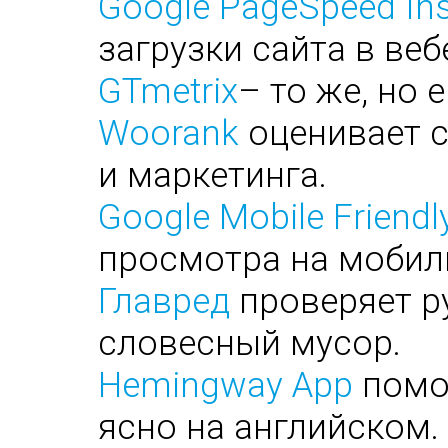
Google PageSpeed Ins
загрузки сайта в веб
GTmetrix
– то же, но 
Woorank
оценивает с
и маркетинга.
Google Mobile Friendl
просмотра на мобил
Главред
проверяет ру
словесный мусор.
Hemingway App
помог
ясно на английском.