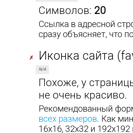
Символов:
20
Ссылка в адресной стро
сразу объясняет, что п
Иконка сайта (fa
✗
N/A
Похоже, у страницы
не очень красиво.
Рекомендованный форм
всех размеров
. Как ми
16х16, 32х32 и 192х192 