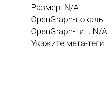
Размер: N/A
OpenGraph-локаль:
OpenGraph-тип: N/A
Укажите мета-теги 
og:image:height, ч
первого раза. Без 
страницу, не увиди
Не указан тип стра
это обычно article
видимость контент