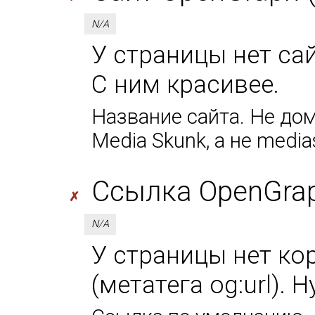
N/A
У страницы нет сай
С ним красивее.
Название сайта. Не дом
Media Skunk, а не media
Ссылка OpenGraph
✗
N/A
У страницы нет ко
(метатега og:url). 