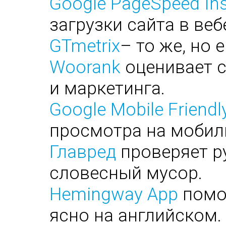
Google PageSpeed Ins
загрузки сайта в веб
GTmetrix
– то же, но 
Woorank
оценивает с
и маркетинга.
Google Mobile Friendl
просмотра на мобил
Главред
проверяет ру
словесный мусор.
Hemingway App
помог
ясно на английском.