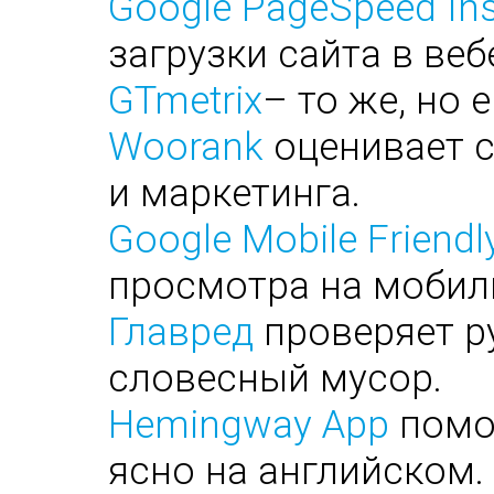
Google PageSpeed Ins
загрузки сайта в веб
GTmetrix
– то же, но 
Woorank
оценивает с
и маркетинга.
Google Mobile Friendl
просмотра на мобил
Главред
проверяет ру
словесный мусор.
Hemingway App
помог
ясно на английском.