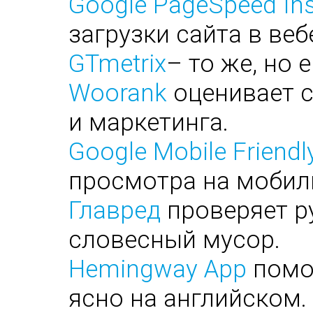
Google PageSpeed Ins
загрузки сайта в веб
GTmetrix
– то же, но 
Woorank
оценивает с
и маркетинга.
Google Mobile Friendl
просмотра на мобил
Главред
проверяет ру
словесный мусор.
Hemingway App
помог
ясно на английском.