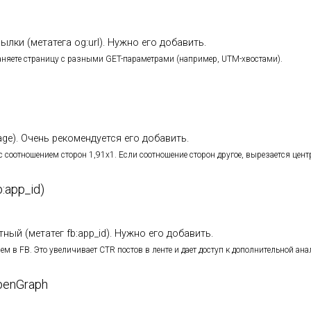
лки (метатега og:url). Нужно его добавить.
аняете страницу с разными GET-параметрами (например, UTM-хвостами).
age). Очень рекомендуется его добавить.
соотношением сторон 1,91х1. Если соотношение сторон другое, вырезается цент
:app_id)
ный (метатег fb:app_id). Нужно его добавить.
м в FB. Это увеличивает CTR постов в ленте и дает доступ к дополнительной ана
penGraph