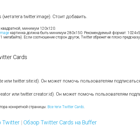
 (метатега twitter:image). Стоит добавить.
 квадратной, минимум 120х120.
image
картинка должна быть минимум 280х150. Рекомендуемый формат: 1024х
 1 мегабайта). Если соотношение сторон другое, Twitter обрежет ее плохо предска
tter Cards
site или twitter:site:id). Он может помочь пользователям подписать
creator или twitter:creator:id). Он может помочь пользователям под
автора конкретной страницы.
Все теги Twitter Cards
.
 Twitter
|
Обзор Twitter Cards на Buffer