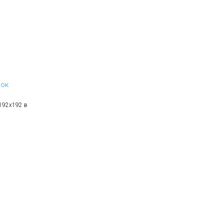
сок
 192х192 в