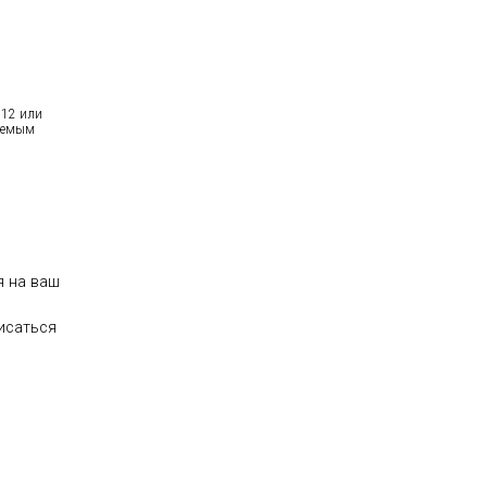
512 или
зуемым
ся на ваш
писаться