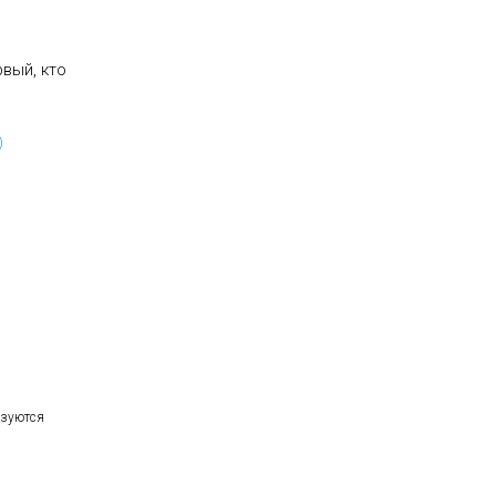
рвый, кто
)
ьзуются