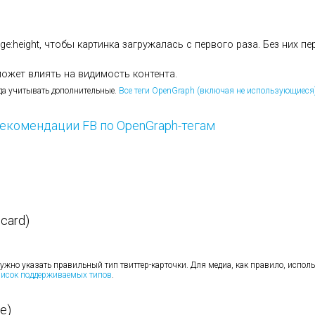
age:height, чтобы картинка загружалась с первого раза. Без них пе
 может влиять на видимость контента.
да учитывать дополнительные.
Все теги OpenGraph (включая не использующиеся
екомендации FB по OpenGraph-тегам
:card)
 нужно указать правильный тип твиттер-карточки. Для медиа, как правило, испол
исок поддерживаемых типов
.
le)