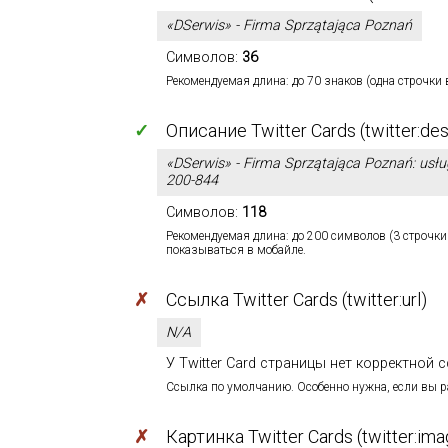
«DSerwis» - Firma Sprzątająca Poznań
Символов:
36
Рекомендуемая длина: до 70 знаков (одна строчки 
✓
Описание Twitter Cards (twitter:des
«DSerwis» - Firma Sprzątająca Poznań: usług
200-844
Символов:
118
Рекомендуемая длина: до 200 символов (3 строчки 
показываться в мобайле.
✗
Ссылка Twitter Cards (twitter:url)
N/A
У Twitter Card страницы нет корректной сс
Ссылка по умолчанию. Особенно нужна, если вы 
✗
Картинка Twitter Cards (twitter:ima