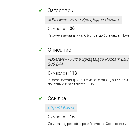
✓
Заголовок
«DSerwis» - Firma Sprzątająca Poznań
Символов:
36
Рекомендуемая длина: 6-8 слов, до 63 знаков. Помн
✓
Описание
«DSerwis» - Firma Sprzątająca Poznań: usług
200-844
Символов:
118
Рекомендуемая длина: не менее 5 слов, до 155 си
понятным и завлекательным.
✓
Ссылка
http://dublis.pl
Символов:
16
Ссылка в адресной строке браузера. Хорошо, если о