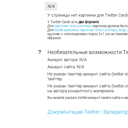
N/A
У страницы нет картинки для Twitter Cards
У Twitter Cards есть
два формата
.
Для
карточек типа summary
картинка должна быть
Для
более красивых карточек типа summary_large_
крупнее, с соотношением сторон 2х1 (но не тяжелее
образом.
?
Необязательные возможности Twi
Аккаунт автора: N/A
Аккаунт сайта: N/A
Не указан твиттер-аккаунт сайта (twitter:
твиттер.
Не указан твиттер-аккаунт сайта (twitter:
на автора конкретного материала.
Вы можете указать twitter-аккаунт своего сайта и 
Документация Twitter
|
Валидатор