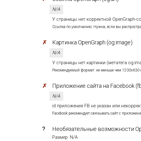
N/A
У страницы нет корректной OpenGraph-ссы
Ссылка по умолчанию. Нужна, если вы распростр
✗
Картинка OpenGraph (og:image)
N/A
У страницы нет картинки (метатега og:im
Рекомендуемый формат: не меньше чем 1200х630 с 
✗
Приложение сайта на Facebook (fb
N/A
id приложения FB не указан или некоррект
Facebook рекомендует связывать сайт с приложение
?
Необязательные возможности O
Размер: N/A