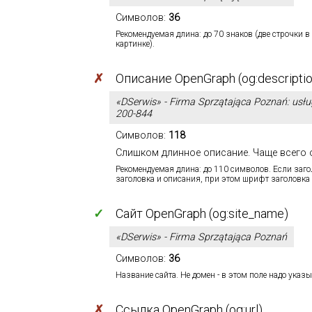
Символов:
36
Рекомендуемая длина: до 70 знаков (две строчки в
картинке).
✗
Описание OpenGraph (og:descriptio
«DSerwis» - Firma Sprzątająca Poznań: usług
200-844
Символов:
118
Слишком длинное описание. Чаще всего 
Рекомендуемая длина: до 110 символов. Если заг
заголовка и описания, при этом шрифт заголовка 
✓
Сайт OpenGraph (og:site_name)
«DSerwis» - Firma Sprzątająca Poznań
Символов:
36
Название сайта. Не домен - в этом поле надо указы
✗
Ссылка OpenGraph (og:url)