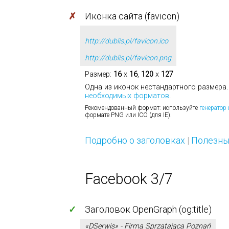
✗
Иконка сайта (favicon)
http://dublis.pl/favicon.ico
http://dublis.pl/favicon.png
Размер:
16
x
16
,
120
x
127
Одна из иконок нестандартного размер
необходимых форматов
.
Рекомендованный формат: используйте
генератор
формате PNG или ICO (для IE).
Подробно о заголовках
|
Полезны
Facebook 3/7
✓
Заголовок OpenGraph (og:title)
«DSerwis» - Firma Sprzątająca Poznań