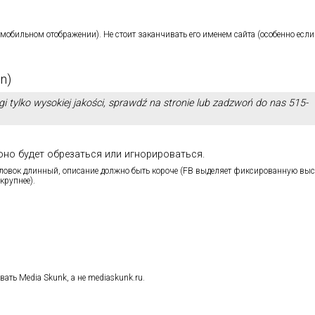
 мобильном отображении). Не стоит заканчивать его именем сайта (особенно если 
n)
i tylko wysokiej jakości, sprawdź na stronie lub zadzwoń do nas 515-
оно будет обрезаться или игнорироваться.
оловок длинный, описание должно быть короче (FB выделяет фиксированную выс
крупнее).
вать Media Skunk, а не mediaskunk.ru.