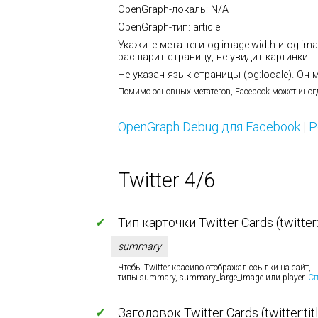
OpenGraph-локаль: N/A
OpenGraph-тип: article
Укажите мета-теги og:image:width и og:im
расшарит страницу, не увидит картинки.
Не указан язык страницы (og:locale). Он
Помимо основных метатегов, Facebook может иног
OpenGraph Debug для Facebook
|
Р
Twitter 4/6
✓
Тип карточки Twitter Cards (twitter
summary
Чтобы Twitter красиво отображал ссылки на сайт,
типы summary, summary_large_image или player.
Cп
✓
Заголовок Twitter Cards (twitter:tit