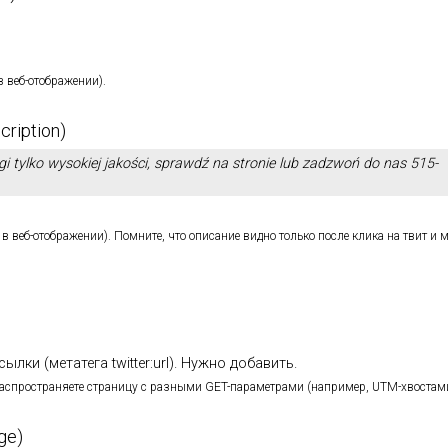
в веб-отображении).
cription)
i tylko wysokiej jakości, sprawdź na stronie lub zadzwoń do nas 515-
в веб-отображении). Помните, что описание видно только после клика на твит и 
ылки (метатега twitter:url). Нужно добавить.
распространяете страницу с разными GET-параметрами (например, UTM-хвостам
ge)