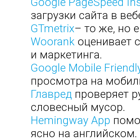
Google PageSpeed Ins
загрузки сайта в веб
GTmetrix
– то же, но 
Woorank
оценивает с
и маркетинга.
Google Mobile Friendl
просмотра на мобил
Главред
проверяет ру
словесный мусор.
Hemingway App
помог
ясно на английском.