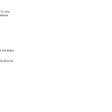
512 или
зуемым
ся на ваш
писаться