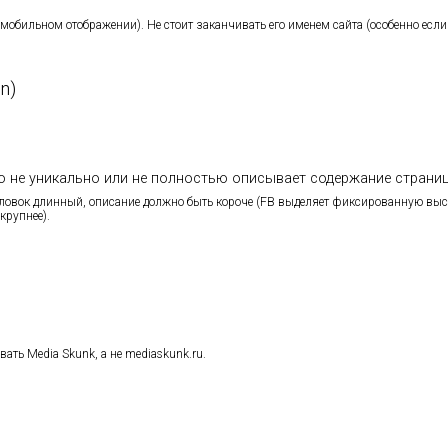
 мобильном отображении). Не стоит заканчивать его именем сайта (особенно если 
n)
о не уникально или не полностью описывает содержание страни
оловок длинный, описание должно быть короче (FB выделяет фиксированную выс
крупнее).
вать Media Skunk, а не mediaskunk.ru.