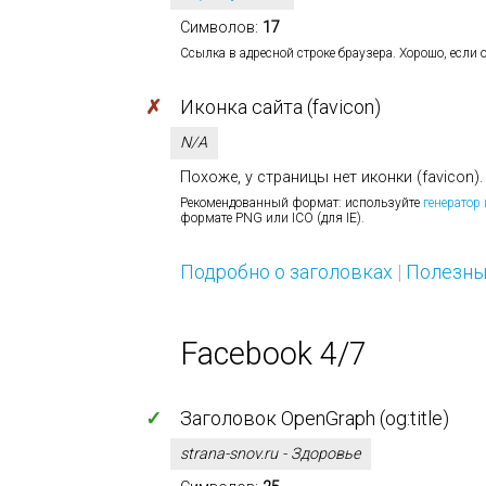
Символов:
17
Ссылка в адресной строке браузера. Хорошо, если о
✗
Иконка сайта (favicon)
N/A
Похоже, у страницы нет иконки (favicon).
Рекомендованный формат: используйте
генератор
формате PNG или ICO (для IE).
Подробно о заголовках
|
Полезны
Facebook 4/7
✓
Заголовок OpenGraph (og:title)
strana-snov.ru - Здоровье