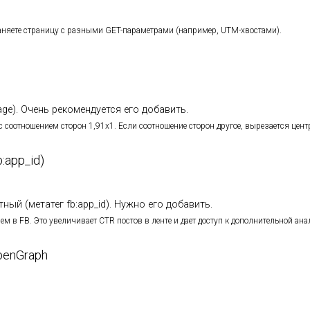
аняете страницу с разными GET-параметрами (например, UTM-хвостами).
age). Очень рекомендуется его добавить.
соотношением сторон 1,91х1. Если соотношение сторон другое, вырезается цент
:app_id)
ный (метатег fb:app_id). Нужно его добавить.
м в FB. Это увеличивает CTR постов в ленте и дает доступ к дополнительной ана
penGraph