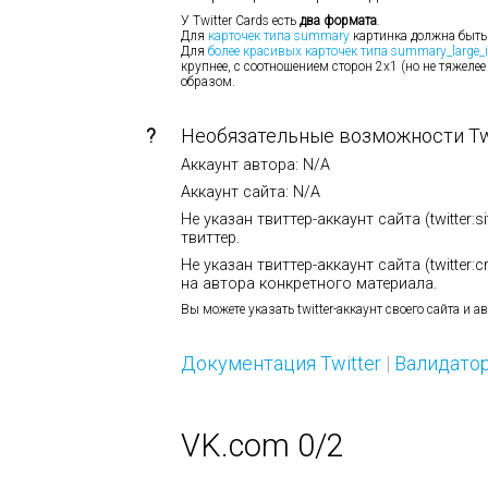
У Twitter Cards есть
два формата
.
Для
карточек типа summary
картинка должна быть
Для
более красивых карточек типа summary_large_
крупнее, с соотношением сторон 2х1 (но не тяжелее
образом.
?
Необязательные возможности Twi
Аккаунт автора: N/A
Аккаунт сайта: N/A
Не указан твиттер-аккаунт сайта (twitter:
твиттер.
Не указан твиттер-аккаунт сайта (twitter:
на автора конкретного материала.
Вы можете указать twitter-аккаунт своего сайта и 
Документация Twitter
|
Валидатор
VK.com 0/2