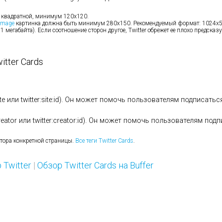
 квадратной, минимум 120х120.
image
картинка должна быть минимум 280х150. Рекомендуемый формат: 1024х
 1 мегабайта). Если соотношение сторон другое, Twitter обрежет ее плохо предска
tter Cards
site или twitter:site:id). Он может помочь пользователям подписать
creator или twitter:creator:id). Он может помочь пользователям под
автора конкретной страницы.
Все теги Twitter Cards
.
 Twitter
|
Обзор Twitter Cards на Buffer