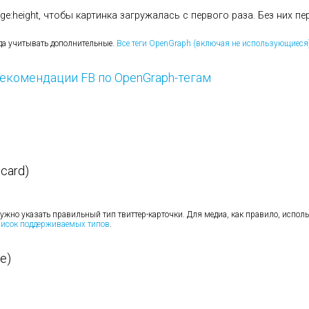
age:height, чтобы картинка загружалась с первого раза. Без них пе
да учитывать дополнительные.
Все теги OpenGraph (включая не использующиеся
екомендации FB по OpenGraph-тегам
:card)
 нужно указать правильный тип твиттер-карточки. Для медиа, как правило, испол
исок поддерживаемых типов
.
le)