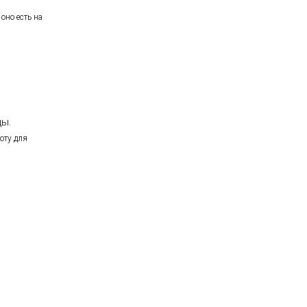
оно есть на
цы.
оту для