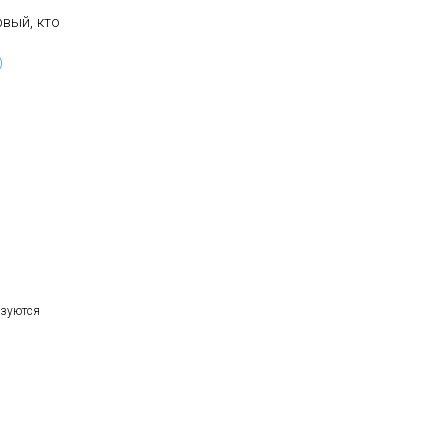
рвый, кто
)
ьзуются