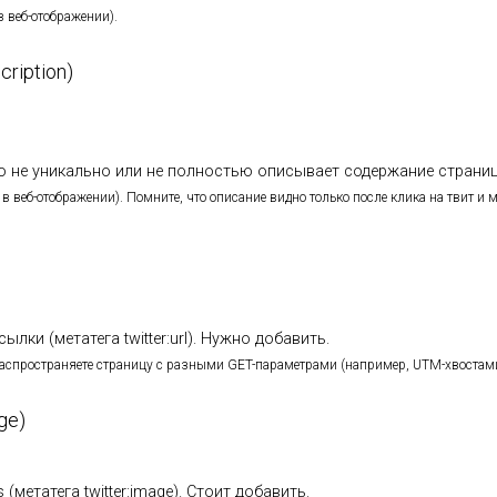
в веб-отображении).
cription)
о не уникально или не полностью описывает содержание страни
в веб-отображении). Помните, что описание видно только после клика на твит и 
ылки (метатега twitter:url). Нужно добавить.
распространяете страницу с разными GET-параметрами (например, UTM-хвостам
ge)
 (метатега twitter:image). Стоит добавить.