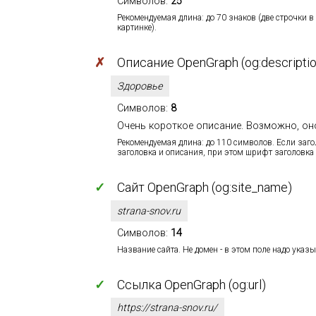
Символов:
25
Рекомендуемая длина: до 70 знаков (две строчки в
картинке).
✗
Описание OpenGraph (og:descriptio
Здоровье
Символов:
8
Очень короткое описание. Возможно, он
Рекомендуемая длина: до 110 символов. Если заг
заголовка и описания, при этом шрифт заголовка 
✓
Сайт OpenGraph (og:site_name)
strana-snov.ru
Символов:
14
Название сайта. Не домен - в этом поле надо указы
✓
Ссылка OpenGraph (og:url)
https://strana-snov.ru/