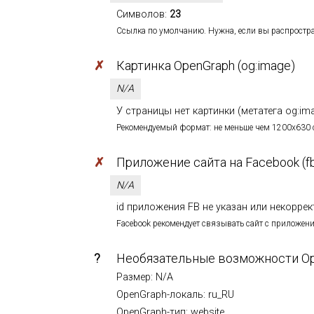
Символов:
23
Ссылка по умолчанию. Нужна, если вы распростр
✗
Картинка OpenGraph (og:image)
N/A
У страницы нет картинки (метатега og:im
Рекомендуемый формат: не меньше чем 1200х630 с 
✗
Приложение сайта на Facebook (fb
N/A
id приложения FB не указан или некоррект
Facebook рекомендует связывать сайт с приложение
?
Необязательные возможности O
Размер: N/A
OpenGraph-локаль: ru_RU
OpenGraph-тип: website