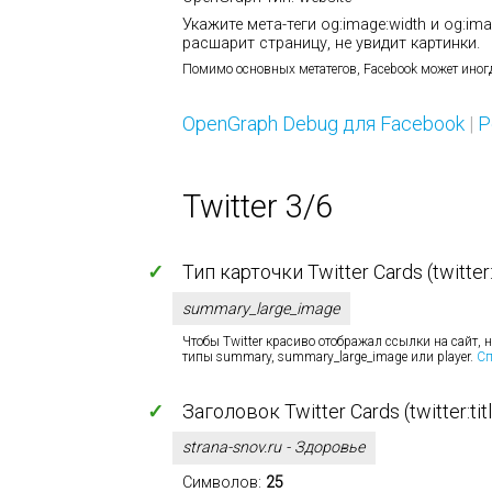
Укажите мета-теги og:image:width и og:im
расшарит страницу, не увидит картинки.
Помимо основных метатегов, Facebook может иног
OpenGraph Debug для Facebook
|
Р
Twitter 3/6
✓
Тип карточки Twitter Cards (twitter
summary_large_image
Чтобы Twitter красиво отображал ссылки на сайт,
типы summary, summary_large_image или player.
Cп
✓
Заголовок Twitter Cards (twitter:tit
strana-snov.ru - Здоровье
Символов:
25