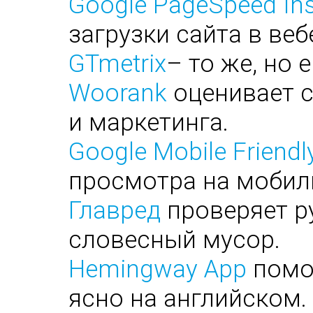
Google PageSpeed Ins
загрузки сайта в веб
GTmetrix
– то же, но 
Woorank
оценивает с
и маркетинга.
Google Mobile Friendl
просмотра на мобил
Главред
проверяет ру
словесный мусор.
Hemingway App
помог
ясно на английском.