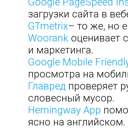
Google PageSpeed Ins
загрузки сайта в веб
GTmetrix
– то же, но 
Woorank
оценивает с
и маркетинга.
Google Mobile Friendl
просмотра на мобил
Главред
проверяет ру
словесный мусор.
Hemingway App
помог
ясно на английском.