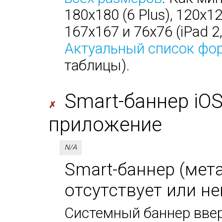
180х180 (6 Plus), 120х1
167х167 и 76х76 (iPad 2, 
Актуальный список фо
таблицы).
Smart-баннер iO
✗
приложение
N/A
Smart-баннер (мета-
отсутствует или не
Системный баннер ввер