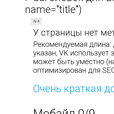
name="title")
N/A
У страницы нет мет
Рекомендуемая длина: д
указан, VK использует за
может быть уместно (н
оптимизирован для SEO
Очень краткая д
Мобайл 0/9