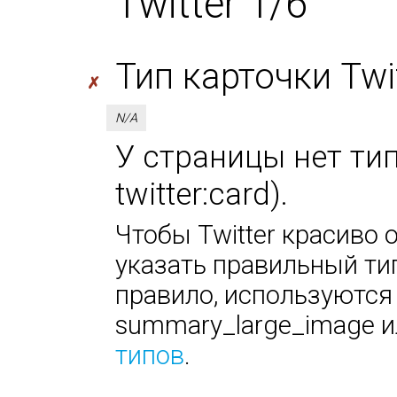
Twitter 1/6
Тип карточки Twitt
✗
N/A
У страницы нет тип
twitter:card).
Чтобы Twitter красиво 
указать правильный тип
правило, используются
summary_large_image ил
типов
.