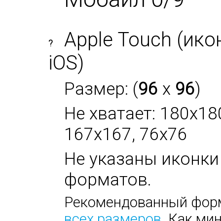
Apple Touch (ико
?
iOS)
Размер: (
96
x
96
)
Не хватает: 180x18
167x167, 76x76
Не указаны иконки
форматов.
Рекомендованный форм
всех размеров
. Как ми