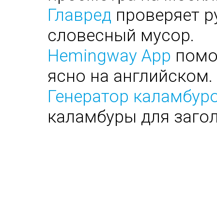
Главред
проверяет ру
словесный мусор.
Hemingway App
помог
ясно на английском.
Генератор каламбуро
каламбуры для заго