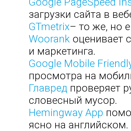
Google PageSpeed Ins
загрузки сайта в веб
GTmetrix
– то же, но 
Woorank
оценивает с
и маркетинга.
Google Mobile Friendl
просмотра на мобил
Главред
проверяет ру
словесный мусор.
Hemingway App
помог
ясно на английском.