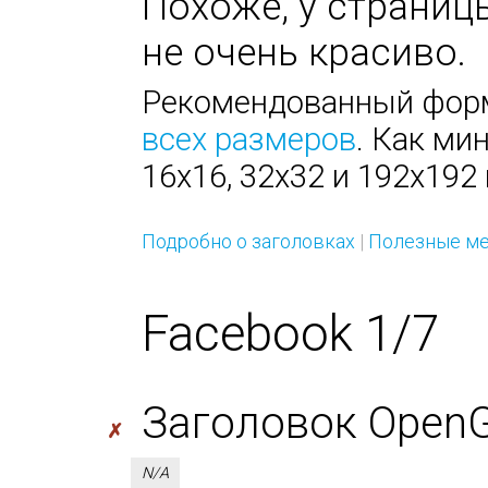
Похоже, у страницы
не очень красиво.
Рекомендованный форм
всех размеров
. Как ми
16х16, 32х32 и 192х192 
Подробно о заголовках
|
Полезные ме
Facebook 1/7
Заголовок OpenGra
✗
N/A