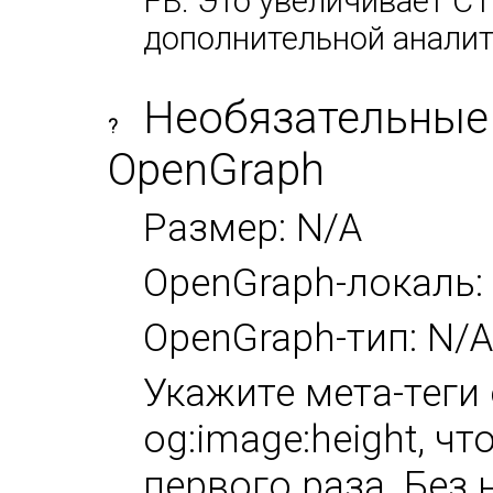
FB. Это увеличивает CT
дополнительной аналит
Необязательные
?
OpenGraph
Размер: N/A
OpenGraph-локаль:
OpenGraph-тип: N/A
Укажите мета-теги 
og:image:height, ч
первого раза. Без 