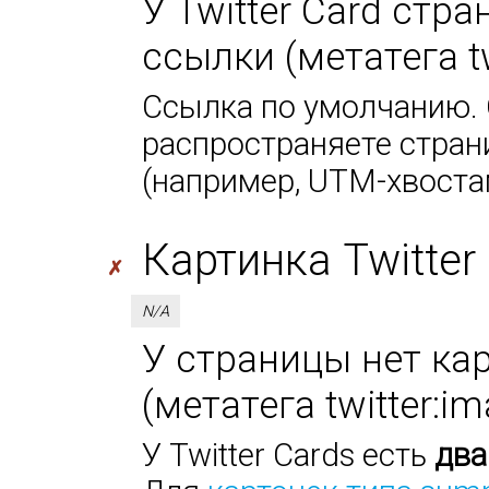
У Twitter Card стр
ссылки (метатега tw
Ссылка по умолчанию. 
распространяете стран
(например, UTM-хвоста
Картинка Twitter 
✗
N/A
У страницы нет кар
(метатега twitter:i
У Twitter Cards есть
два