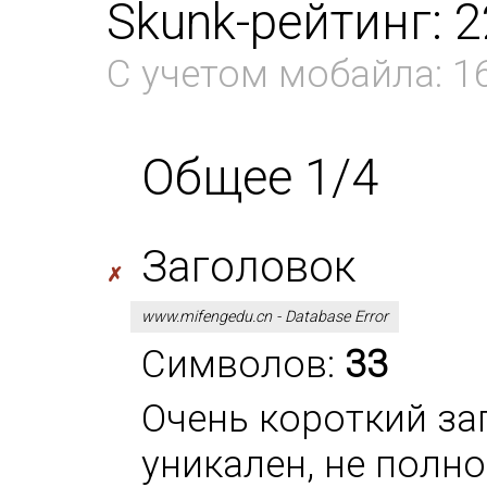
Skunk-рейтинг: 
С учетом мобайла: 1
Общее 1/4
Заголовок
✗
www.mifengedu.cn - Database Error
Символов:
33
Очень короткий за
уникален, не полн