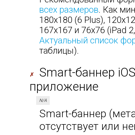
всех размеров
. Как ми
180х180 (6 Plus), 120х1
167х167 и 76х76 (iPad 2, 
Актуальный список фо
таблицы).
Smart-баннер iO
✗
приложение
N/A
Smart-баннер (мета-
отсутствует или не