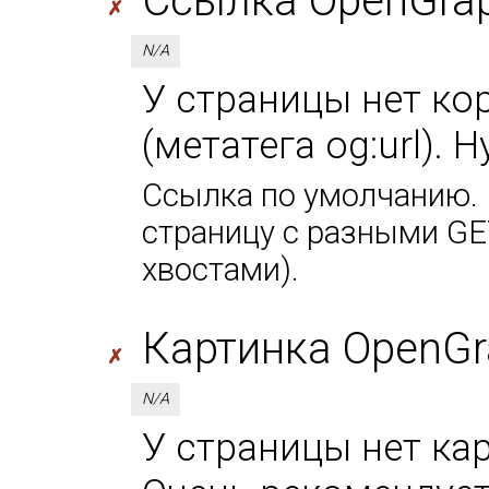
Ссылка OpenGraph
✗
N/A
У страницы нет ко
(метатега og:url). 
Ссылка по умолчанию. 
страницу с разными GE
хвостами).
Картинка OpenGr
✗
N/A
У страницы нет кар