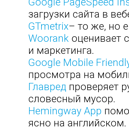
Google PageSpeed Ins
загрузки сайта в веб
GTmetrix
– то же, но 
Woorank
оценивает с
и маркетинга.
Google Mobile Friendl
просмотра на мобил
Главред
проверяет ру
словесный мусор.
Hemingway App
помог
ясно на английском.