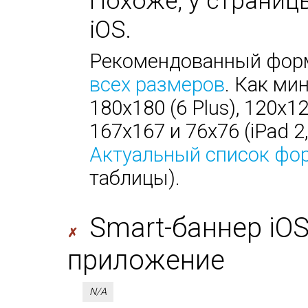
Похоже, у страницы
iOS.
Рекомендованный форм
всех размеров
. Как ми
180х180 (6 Plus), 120х1
167х167 и 76х76 (iPad 2, 
Актуальный список фо
таблицы).
Smart-баннер iO
✗
приложение
N/A