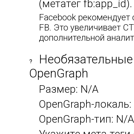
(метатег fb:app_id)
Facebook рекомендует 
FB. Это увеличивает CT
дополнительной аналит
Необязательные
?
OpenGraph
Размер: N/A
OpenGraph-локаль:
OpenGraph-тип: N/A