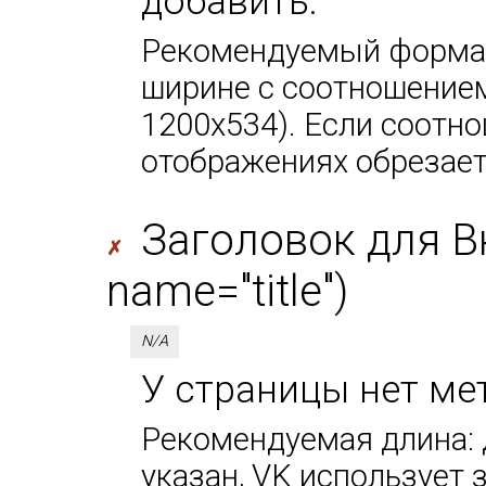
добавить.
Рекомендуемый формат
ширине с соотношением
1200х534). Если соотно
отображениях обрезает
Заголовок для В
✗
name="title")
N/A
У страницы нет мет
Рекомендуемая длина: д
указан, VK использует за