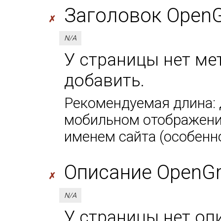
Заголовок OpenGra
✗
N/A
У страницы нет мета
добавить.
Рекомендуемая длина: д
мобильном отображении
именем сайта (особенно
Описание OpenGra
✗
N/A
У страницы нет оп