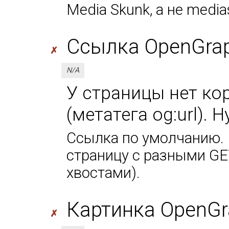
Media Skunk, а не media
Ссылка OpenGraph
✗
N/A
У страницы нет ко
(метатега og:url). 
Ссылка по умолчанию. 
страницу с разными GE
хвостами).
Картинка OpenGr
✗