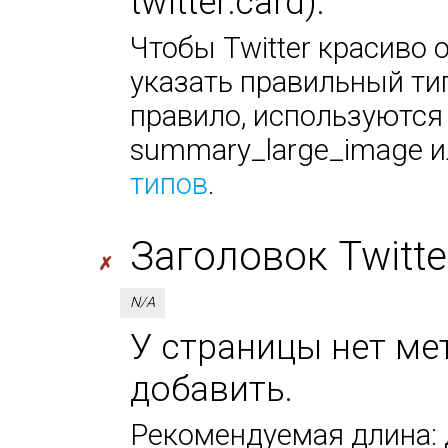
twitter:card).
Чтобы Twitter красиво 
указать правильный тип
правило, используются
summary_large_image ил
типов
.
Заголовок Twitter 
✗
N/A
У страницы нет мета
добавить.
Рекомендуемая длина: д