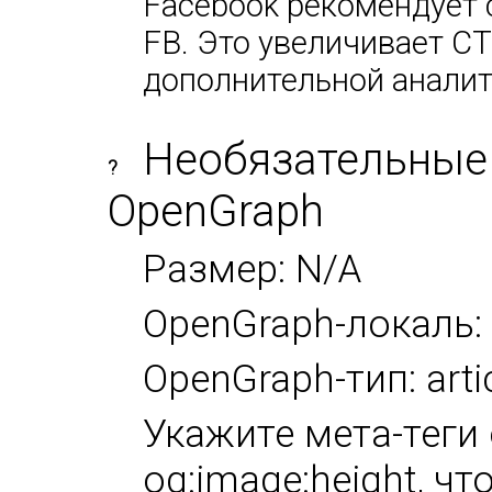
Facebook рекомендует 
FB. Это увеличивает CT
дополнительной аналит
Необязательные
?
OpenGraph
Размер: N/A
OpenGraph-локаль:
OpenGraph-тип: arti
Укажите мета-теги 
og:image:height, ч