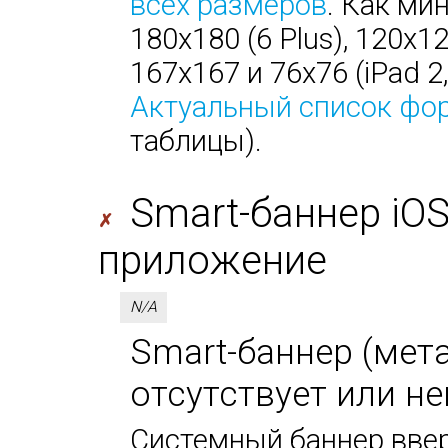
всех размеров
. Как ми
180х180 (6 Plus), 120х1
167х167 и 76х76 (iPad 2, 
Актуальный список фо
таблицы).
Smart-баннер iO
✗
приложение
N/A
Smart-баннер (мета-
отсутствует или не
Системный баннер ввер