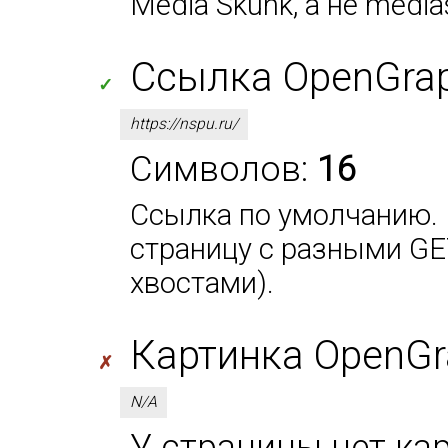
Media Skunk, а не media
Ссылка OpenGraph
✓
https://nspu.ru/
Символов:
16
Ссылка по умолчанию. 
страницу с разными GE
хвостами).
Картинка OpenGr
✗
N/A
У страницы нет кар