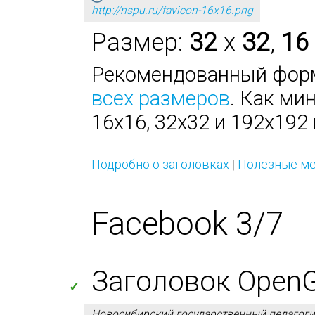
http://nspu.ru/favicon-16x16.png
Размер:
32
x
32
,
16
Рекомендованный форм
всех размеров
. Как ми
16х16, 32х32 и 192х192 
Подробно о заголовках
|
Полезные ме
Facebook 3/7
Заголовок OpenGra
✓
Новосибирский государственный педагоги