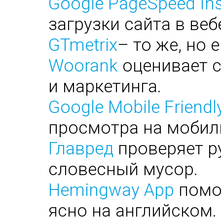
Google PageSpeed Ins
загрузки сайта в веб
GTmetrix
– то же, но 
Woorank
оценивает с
и маркетинга.
Google Mobile Friendl
просмотра на мобил
Главред
проверяет ру
словесный мусор.
Hemingway App
помог
ясно на английском.