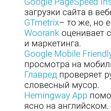
Google PageSpeed Ins
загрузки сайта в веб
GTmetrix
– то же, но 
Woorank
оценивает с
и маркетинга.
Google Mobile Friendl
просмотра на мобил
Главред
проверяет ру
словесный мусор.
Hemingway App
помог
ясно на английском.