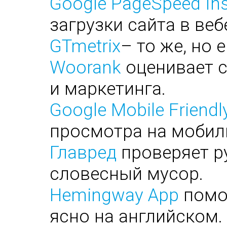
Google PageSpeed Ins
загрузки сайта в веб
GTmetrix
– то же, но 
Woorank
оценивает с
и маркетинга.
Google Mobile Friendl
просмотра на мобил
Главред
проверяет ру
словесный мусор.
Hemingway App
помог
ясно на английском.