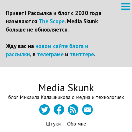
Привет! Рассылка и блог с 2020 года
называются
The Scope
. Media Skunk
больше не обновляется.
Жду вас на
новом сайте блога и
рассылки
, в
телеграме
и
твиттере
.
Перейти
Media Skunk
к
контенту
блог Михаила Калашникова о медиа и технологиях
Штуки
Обо мне