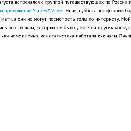
августа встречался с группой путешествующих по России 
м приложении Scores&Video
.
Ночь, суббота, крафтовый ба
 матч, а они не могут посмотреть голы по интернету. Мо
ись по ссылкам, которых не было у Forza и других конкур
ли немедленно, вся статистика работала как часы. Паул
жение; возможно, они даже посоветуют его друзьям.
и не два раза рассказывал случайным знакомым, что у нас
та вроде баскетбола и всем популярным клубам, что наш
ке, что наши комменты самые интересные, а пуш-уведомл
 из них скачивал приложение или заходил на сайт, други
емен. Мне не приходилось ничего продавать, я этого не у
. Я рассказывал не о самых сложных и удивительных фича
видным преимуществом, какие-то возможности скорее со
ивлекают новых. Но простая формула, объясняющая, чем 
ригодится.