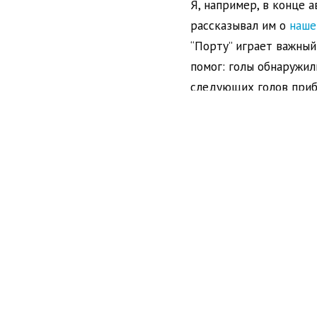
Я, например, в конце 
рассказывал им о
наше
“Порту” играет важный
помог: голы обнаружил
следующих голов прибы
ребята одобрили прило
И до этого я не один 
конкретным видам спор
лучшая на русском язы
настраиваются. Кто-то
название до лучших вр
была защитная реакция
делаем, выглядит оче
пользователей, чем пр
конкурентов, всегда п