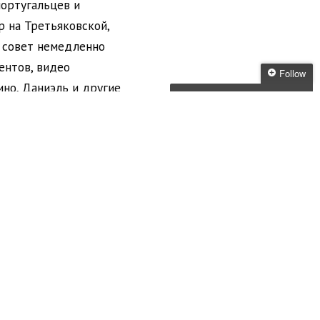
португальцев и
р на Третьяковской,
й совет немедленно
ентов, видео
Follow
ино, Даниэль и другие
Follow Media
Skunk
 есть приложения по
а база статистики
Get every new post
delivered to your Inbox
ения лучше всего
е просто запоминали
Join other followers:
мею – скорее, это
х; не все, что мы
храняют старых
именно вы лучше