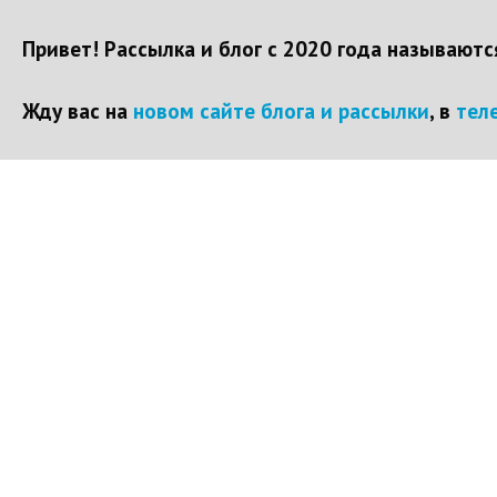
Привет! Рассылка и блог с 2020 года называют
Жду вас на
новом сайте блога и рассылки
, в
тел
Перейти
к
контенту