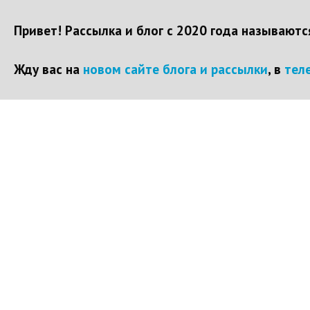
Привет! Рассылка и блог с 2020 года называют
Жду вас на
новом сайте блога и рассылки
, в
тел
Перейти
к
контенту