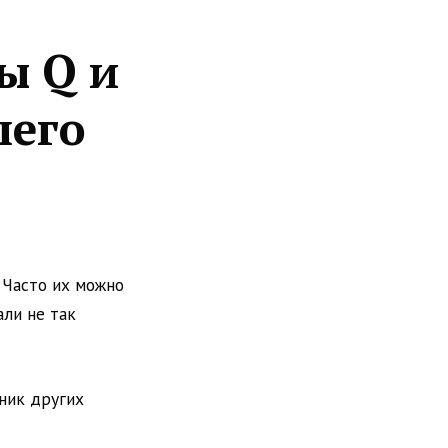
ы Q и
шего
. Часто их можно
али не так
тник других