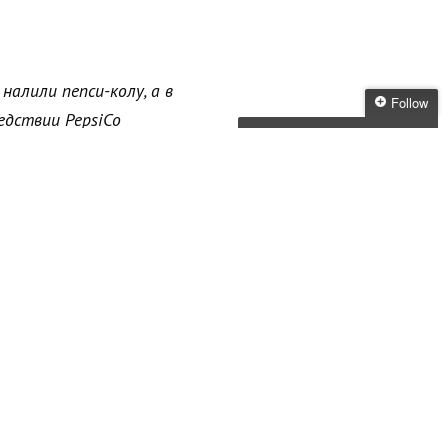
алили пепси-колу, а в
Follow
едствии PepsiCo
ola повторила
Follow Media
питок M.
Skunk
показали, что 1
Get every new post
delivered to your Inbox
Join other followers:
бые другие критерии.
, странного названия,
х вы не создали
з-за всего