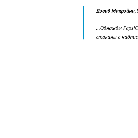
Дэвид Макрэйни, Y
…Однажды PepsiCo
стаканы с надпис
активно рассказы
исследование, на
<…>
Похоже, букв
предпочтительнее
Если у человека нет р
Поэтому люди, которые
каких-то отдельных ав
никакой дополнительной
перечисленного, но п