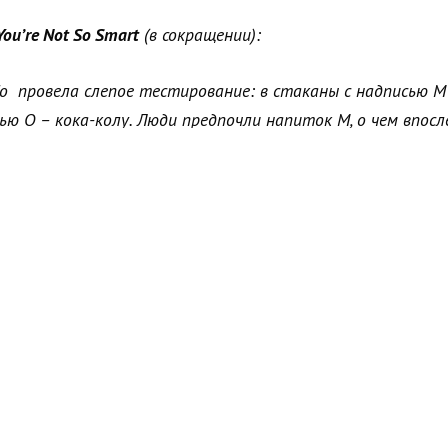
ou’re Not So Smart
(в сокращении):
 провела слепое тестирование: в стаканы с надписью M н
ью Q – кока-колу. Люди предпочли напиток M, о чем впосл
вала в своей рекламе. Раздраженная этим фактом Coca-C
лив в оба стакана кока-колу. Участники снова выбрали на
а M просто больше нравится людям; другие исследования 
, чем 2, а пункт A приятнее, чем пункт B.
азумных оснований для выбора, его мозг цепляется за лю
 не пользуются вашим проектом из-за неудобной верстки
торов и прочих нюансов – это пользователи, для которы
 ценности. Те, для кого эта ценность есть, могут ныть и
родолжают при этом пользоваться продуктом.