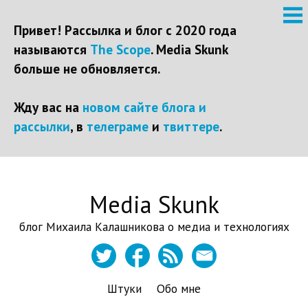
Привет! Рассылка и блог с 2020 года
называются
The Scope
. Media Skunk
больше не обновляется.
Жду вас на
новом сайте блога и
рассылки
, в
телеграме
и
твиттере
.
Перейти
Media Skunk
к
контенту
блог Михаила Калашникова о медиа и технологиях
Штуки
Обо мне