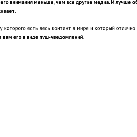
его внимания меньше, чем все другие медиа. И лучше о
живает.
 у которого есть весь контент в мире и который отлично 
 вам его в виде пуш-уведомлений
.
сты и посты других людей о вас. В широком смысле – от у
страниц, которые вы ведете.
их друзьях (дни рождения, свадьбы и так далее).
торые имеют к вам отношение и узнать о которых дейст
ения, что кто-то в безопасности во время терактов или 
их можно было понять.