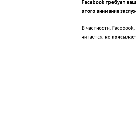
Facebook требует ваш
этого внимания заслу
В частности, Facebook,
читается,
не присылает
Что он шлет и почему
1. Реакции на ваши по
комментах до успехов 
2. Самое важное о ваш
3. Важные события, ко
сейчас. Помните сообщ
работали так себе, но 