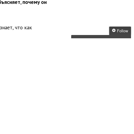
бъясняет, почему он
знает, что как
Follow
Follow Media
Skunk
поминаний вас в чужих
Get every new post
delivered to your Inbox
Join other followers:
вительно важно именно
землятрясений? Они