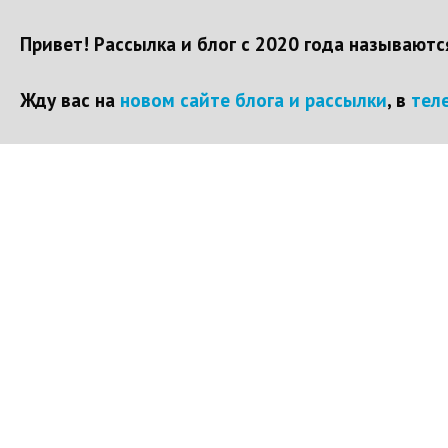
Привет! Рассылка и блог с 2020 года называют
Жду вас на
новом сайте блога и рассылки
, в
тел
Перейти
к
контенту