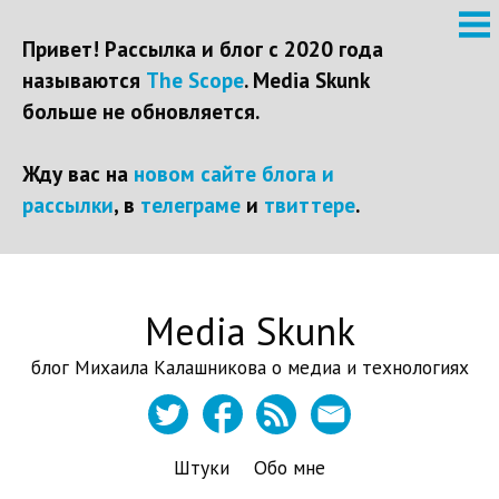
Привет! Рассылка и блог с 2020 года
называются
The Scope
. Media Skunk
больше не обновляется.
Жду вас на
новом сайте блога и
рассылки
, в
телеграме
и
твиттере
.
Перейти
Media Skunk
к
контенту
блог Михаила Калашникова о медиа и технологиях
Штуки
Обо мне