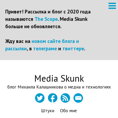
Привет! Рассылка и блог с 2020 года
называются
The Scope
. Media Skunk
больше не обновляется.
Жду вас на
новом сайте блога и
рассылки
, в
телеграме
и
твиттере
.
Перейти
Media Skunk
к
контенту
блог Михаила Калашникова о медиа и технологиях
Штуки
Обо мне