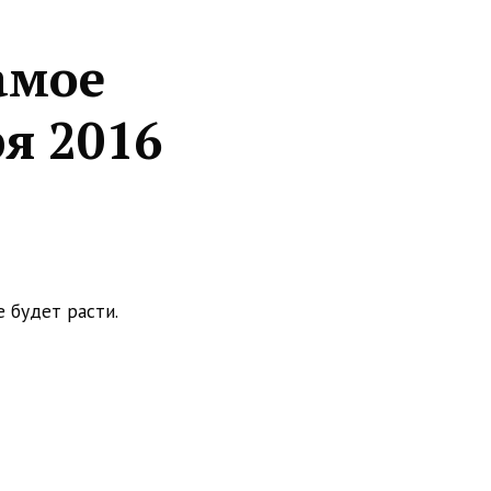
амое
ря 2016
е будет расти.