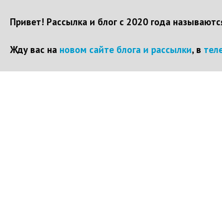
Привет! Рассылка и блог с 2020 года называют
Жду вас на
новом сайте блога и рассылки
, в
тел
Перейти
к
контенту