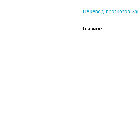
Перевод прогнозов Ga
Главное
NBC закрывает новост
подписчиков в твиттер
доходы. Лучшее, что о
текстов и все отличны
Genesis Media расска
месяц, находясь в Укр
Нир Эйял рассказывает
В Google App (бывший 