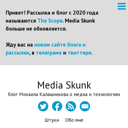
Привет! Рассылка и блог с 2020 года
называются
The Scope
. Media Skunk
больше не обновляется.
Жду вас на
новом сайте блога и
рассылки
, в
телеграме
и
твиттере
.
Перейти
Media Skunk
к
контенту
блог Михаила Калашникова о медиа и технологиях
Штуки
Обо мне