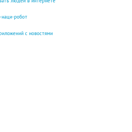
вать людей в интернете
-наци-робот
риложений c новостями
екстов в истории блога
cebook, диджитал-бизнес, мнения, тенденции, будущее)
иджитал-медиа все сделали не так
. “Мы собирали пользов
Lab о медиа не из Америки.