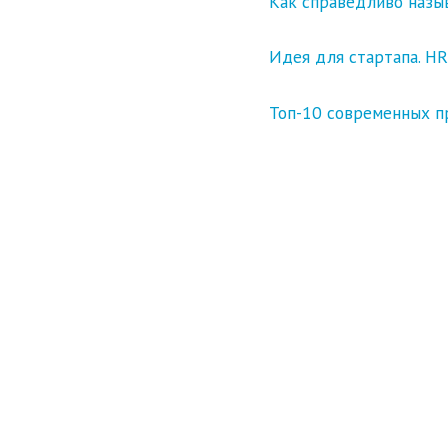
Как справедливо назы
Идея для стартапа. HR
Топ-10 современных п
10 самых популярных т
Главное
(мобайл, платформы, Fa
В погоне за охватом д
зачем они нам”.
Серия текстов Nieman 