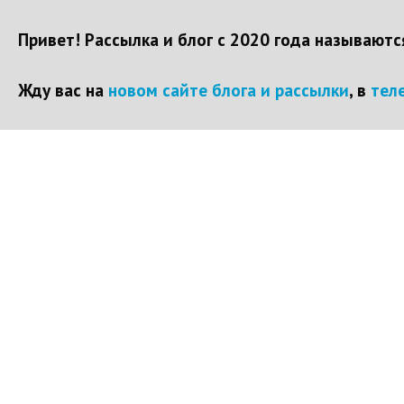
Привет! Рассылка и блог с 2020 года называют
Жду вас на
новом сайте блога и рассылки
, в
тел
Перейти
к
контенту