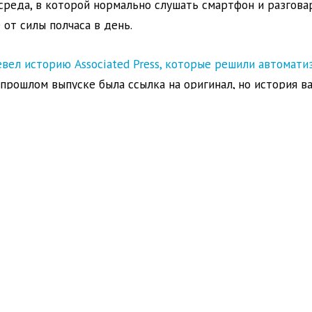
среда, в которой нормально слушать смартфон и разговар
 от силы полчаса в день.
вел историю Associated Press, которые решили автомат
В прошлом выпуске была ссылка на оригинал, но история ва
 Mail.ru рассказывает о важности метрик и том, что жу
ного, но когда современный подход к медиа объясняется 
я грустно и хочется придумать редакционную метрику, с
ы неправильно.
Этим уже занимается Фредерик Филлу
, н
е, что по одному только поведению читателей нельзя по
ть подписчиков и скоро не сможет оплачивать уже купле
, индустрия спортивных телеправ начинает сдуваться – и
ь в этой среде что-то новое
. Например,
Overtime занял 