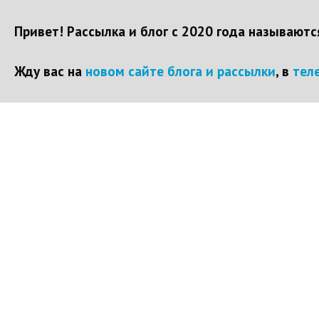
Привет! Рассылка и блог с 2020 года называют
Жду вас на
новом сайте блога и рассылки
, в
тел
Перейти
к
контенту