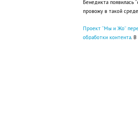
Бенедикта появилась “
провожу в такой среде
Проект “Мы и Жо” пере
обработки контента
. 
Редакционный директор
умрет
. Много правиль
гороскопом, становитс
публиковать гороскоп
менее грустной посылк
текст или нет.
ESPN продолжает теря
трансляции
. Возможно
возможностей создават