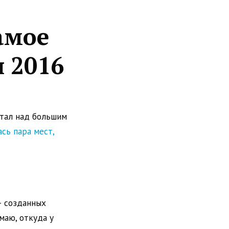
амое
я 2016
отал над большим
сь пара мест,
– созданных
маю, откуда у