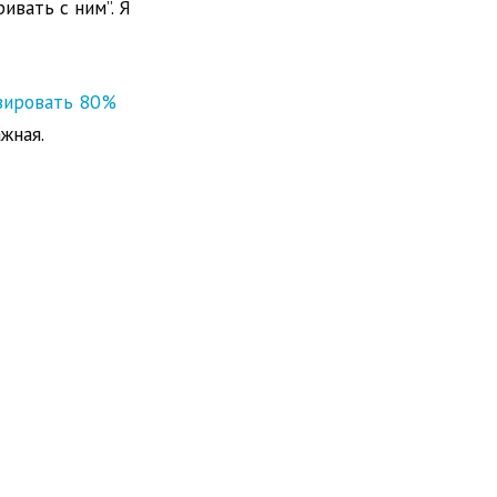
ивать с ним”. Я
изировать 80%
жная.
рналистика никогда не
на примере текста с
огласно которой
о он основывается на не
нять, качественный
нные права на
тем больше будет
нишу Vine для